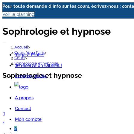
Pour toute demande d'info sur les cours, écrivez-nous : c
Voir le planning
Skip
Sophrologie et hypnose
to
content
Accueil
>
Cours Yoga Paris
>
Yoga / Pilates
Cours
>
Sophrologie et hypnose
Je réserve un cabinet !
Sophrologie et hypnose
Location studio
A propos
Contact
Mon compte
×
0