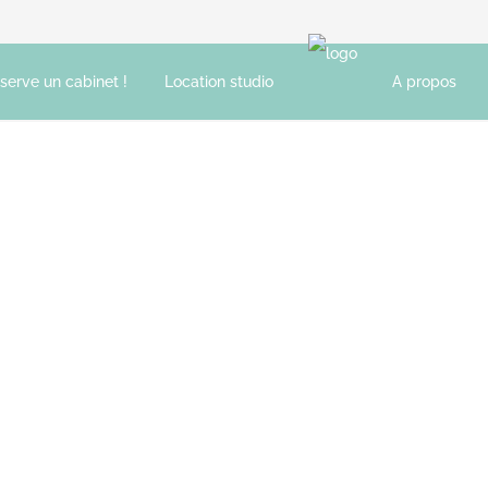
éserve un cabinet !
Location studio
A propos