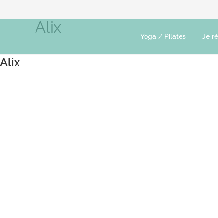
Alix
Yoga / Pilates
Je r
Alix